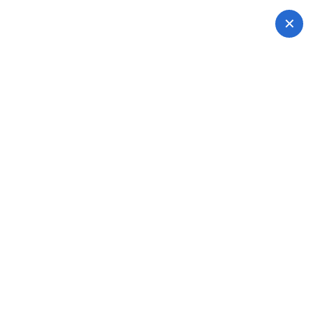
登录平台
✕
标签云列表
按标签聚合浏览相关文章
华为旗舰手机与竞品续航表现差异分析 - IM体育